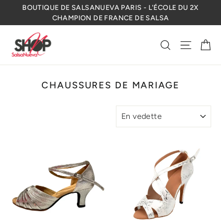
Passer
BOUTIQUE DE SALSANUEVA PARIS - L'ÉCOLE DU 2X
au
CHAMPION DE FRANCE DE SALSA
contenu
Pa
Rechercher
Naviga
CHAUSSURES DE MARIAGE
APPLIQUER